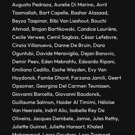
Augusto Pedraza, Aurelie Di Marino, Avril
Taamallah, Bart Capelle, Bashar Alasaad,
Beyza Taspinar, Bibi Van Lieshout, Bouchi
Ahmad, Brajan Bartikowski, Candice Laurière,
Cecile Verwee, Cemil Sagbas, César Lefebvre,
Cinzia Villanueva, Danne De Bruin, Dara
Oguntubi, Davide Meraviglia, Dejan Banovic,
Demir Peev, Eden Mebrahtu, Edoardo Ripani,
Emiliano Cedillo, Esohe Weyden, Evy Van
Hoydonck, Famke Dhont, Farzana Jamili, Geert
Opsomer, Georgina Del Carmen Teunissen,
Giovanni Barcella, Giovanni Baudonck,
Guillaume Salmon, Haider Al Timimi, Héloïse
Van Heerzele, Indrit Aliu, Isabelle Rey De
Oliveira, Jacques Dembele, Jamie, Jules Rethy,
Juliette Guimet, Juliette Hansart, Khaled
Mohammed, Lasse Geudens, Lore Termont,