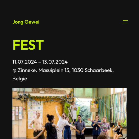
Spring
naar
Jong Gewei
de
inhoud
FEST
11.07.2024 – 13.07.2024
@ Zinneke. Masuiplein 13, 1030 Schaarbeek,
België